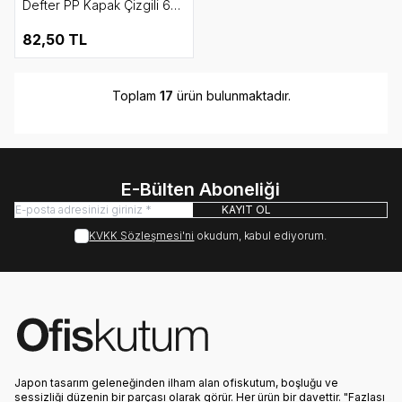
Defter PP Kapak Çizgili 60
Yaprak
82,50
TL
Toplam
17
ürün bulunmaktadır.
E-Bülten Aboneliği
KAYIT OL
KVKK Sözleşmesi'ni
okudum, kabul ediyorum.
Japon tasarım geleneğinden ilham alan ofiskutum, boşluğu ve
sessizliği düzenin bir parçası olarak görür. Her ürün bir davettir. "Fazlası