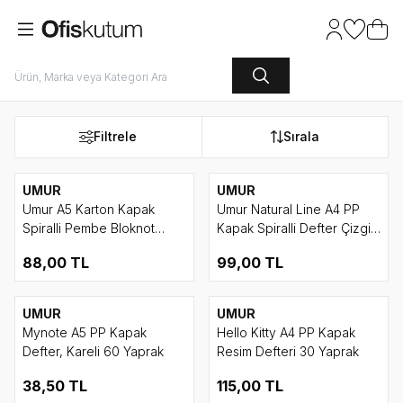
Hesabım
Favoriler
Sepet
Filtrele
Sırala
UMUR
UMUR
Umur A5 Karton Kapak
Umur Natural Line A4 PP
Spiralli Pembe Bloknot
Kapak Spiralli Defter Çizgili
Kareli 100 Yaprak
120 Yaprak
88,00
TL
99,00
TL
UMUR
UMUR
Mynote A5 PP Kapak
Hello Kitty A4 PP Kapak
Defter, Kareli 60 Yaprak
Resim Defteri 30 Yaprak
38,50
TL
115,00
TL