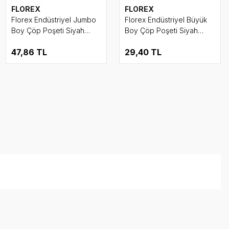
FLOREX
FLOREX
Florex Endüstriyel Jumbo
Florex Endüstriyel Büyük
Boy Çöp Poşeti Siyah
Boy Çöp Poşeti Siyah
80x110 cm 10 lu Rulo
65x80 cm 10 lu Rulo
47,86
TL
29,40
TL