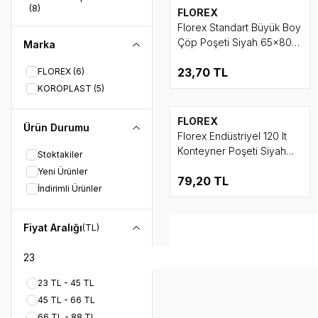
(8)
FLOREX
Florex Standart Büyük Boy
Çöp Poşeti Siyah 65x80
Marka
cm 10 lu Rulo
23,70
TL
FLOREX
(6)
KOROPLAST
(5)
FLOREX
Ürün Durumu
Florex Endüstriyel 120 lt
Konteyner Poşeti Siyah
Stoktakiler
90x125 cm 5'li Rulo
Yeni Ürünler
79,20
TL
İndirimli Ürünler
Fiyat Aralığı
(TL)
23 TL - 45 TL
45 TL - 66 TL
66 TL - 88 TL