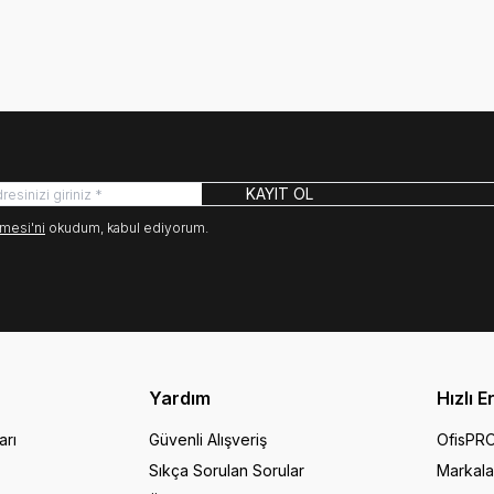
KAYIT OL
mesi'ni
okudum, kabul ediyorum.
Yardım
Hızlı E
arı
Güvenli Alışveriş
OfisPR
Sıkça Sorulan Sorular
Markala