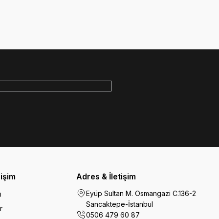
rişim
Adres & İletişim
Eyüp Sultan M. Osmangazi C.136-2
O
Sancaktepe-İstanbul
r
0506 479 60 87