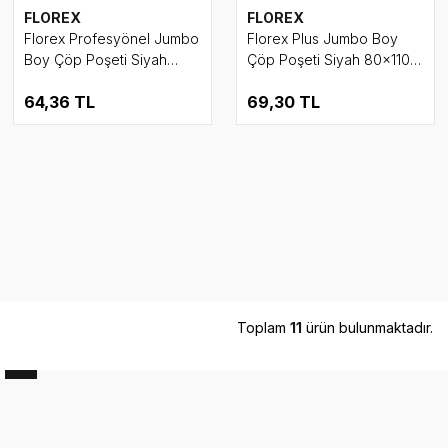
FLOREX
FLOREX
Florex Profesyönel Jumbo
Florex Plus Jumbo Boy
Boy Çöp Poşeti Siyah
Çöp Poşeti Siyah 80x110
80x110 cm 500 Gr 10 lu
cm 10 lu Rulo
64,36
TL
69,30
TL
Rulo
Toplam
11
ürün bulunmaktadır.