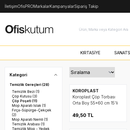
İletişim
OfisPRO
Markalar
Kampanyalar
Sipariş Takip
KIRTASİYE
SANATS
Kategori
Temizlik Gereçleri
(28)
KOROPLAST
Temizlik Bezi
(1)
Çöp Kutusu
(3)
Koroplast Çöp Torbası
Çöp Poşeti
(11)
Orta Boy 55x60 cm 15'li
Mop Aparatı Islak
(1)
Fırça-Süpürge-Çekçek
49,50
TL
(2)
Mop Aparatı Nemli
(1)
Temizlik Arabası
(1)
Temizlik Mop - Yedek