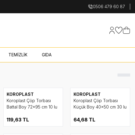
0506 479 60 87
Hesabım
Favoriler
Sepet
TEMİZLİK
GIDA
KOROPLAST
KOROPLAST
Koroplast Çöp Torbası
Koroplast Çöp Torbası
Battal Boy 72x95 cm 10 lu
Küçük Boy 40x50 cm 30 lu
119,63
TL
64,68
TL