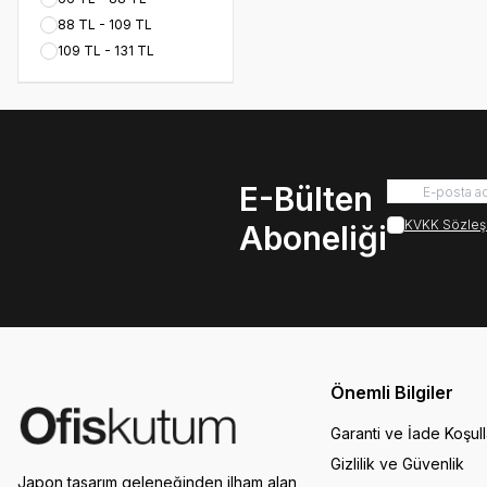
88 TL - 109 TL
109 TL - 131 TL
E-Bülten
KVKK Sözleş
Aboneliği
Önemli Bilgiler
Garanti ve İade Koşull
Gizlilik ve Güvenlik
Japon tasarım geleneğinden ilham alan