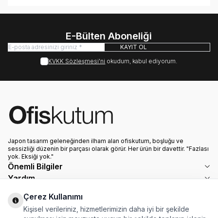
E-Bülten Aboneliği
KAYIT OL
KVKK Sözleşmesi'ni
okudum, kabul ediyorum.
Japon tasarım geleneğinden ilham alan ofiskutum, boşluğu ve
sessizliği düzenin bir parçası olarak görür. Her ürün bir davettir. "Fazlası
yok. Eksiği yok."
Önemli Bilgiler
Yardım
Hızlı Erişim
Çerez Kullanımı
Adres & İletişim
Kişisel verileriniz, hizmetlerimizin daha iyi bir şekilde