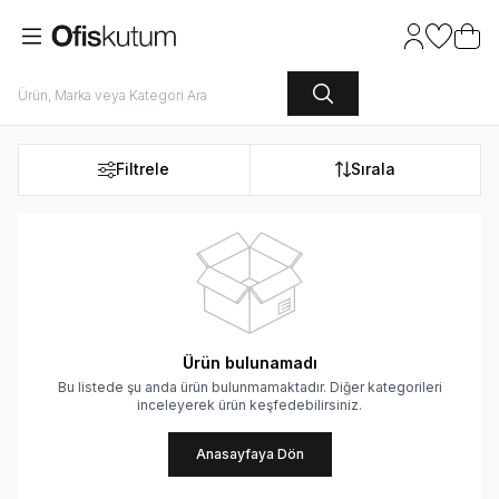
Hesabım
Favoriler
Sepet
Filtrele
Sırala
Ürün bulunamadı
Bu listede şu anda ürün bulunmamaktadır. Diğer kategorileri
inceleyerek ürün keşfedebilirsiniz.
Anasayfaya Dön