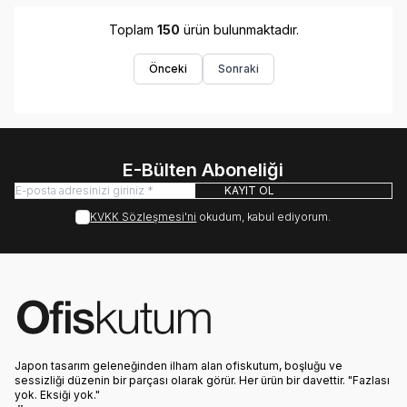
Toplam
150
ürün bulunmaktadır.
Önceki
Sonraki
E-Bülten Aboneliği
KAYIT OL
KVKK Sözleşmesi'ni
okudum, kabul ediyorum.
Japon tasarım geleneğinden ilham alan ofiskutum, boşluğu ve
sessizliği düzenin bir parçası olarak görür. Her ürün bir davettir. "Fazlası
yok. Eksiği yok."