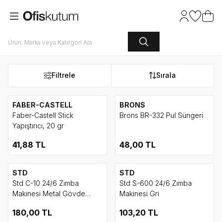
Hesabım
Favoriler
Sepet
Filtrele
Sırala
FABER-CASTELL
BRONS
Faber-Castell Stick
Brons BR-332 Pul Süngeri
Yapıştırıcı, 20 gr
41,88
TL
48,00
TL
STD
STD
Std C-10 24/6 Zımba
Std S-600 24/6 Zımba
Makinesi Metal Gövde
Makinesi Gri
Silver
180,00
TL
103,20
TL