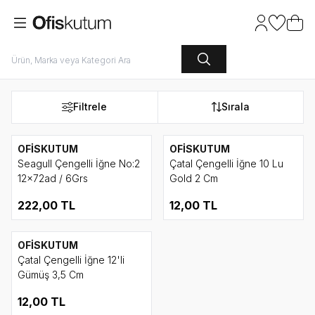
Hesabım
Favoriler
Sepet
Filtrele
Sırala
OFİSKUTUM
OFİSKUTUM
Seagull Çengelli İğne No:2
Çatal Çengelli İğne 10 Lu
12x72ad / 6Grs
Gold 2 Cm
222,00
TL
12,00
TL
OFİSKUTUM
Çatal Çengelli İğne 12'li
Gümüş 3,5 Cm
12,00
TL