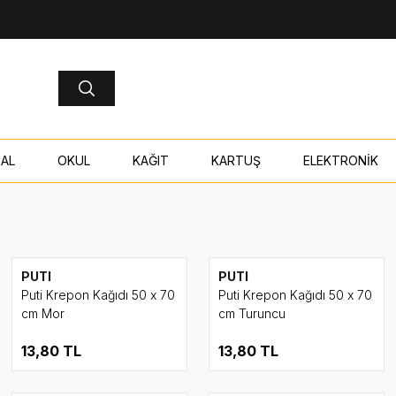
AL
OKUL
KAĞIT
KARTUŞ
ELEKTRONİK
PUTI
PUTI
Puti Krepon Kağıdı 50 x 70
Puti Krepon Kağıdı 50 x 70
cm Mor
cm Turuncu
13,80
TL
13,80
TL