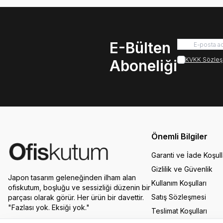
E-Bülten
KVKK Sözleş
Aboneliği
Önemli Bilgiler
Garanti ve İade Koşull
Gizlilik ve Güvenlik
Japon tasarım geleneğinden ilham alan
Kullanım Koşulları
ofiskutum, boşluğu ve sessizliği düzenin bir
Satış Sözleşmesi
parçası olarak görür. Her ürün bir davettir.
"Fazlası yok. Eksiği yok."
Teslimat Koşulları