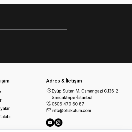
rişim
Adres & İletişim
Eyüp Sultan M. Osmangazi C.136-2
O
Sancaktepe-İstanbul
r
0506 479 60 87
yalar
info@ofiskutum.com
Takibi
Ofiskutum You Tube
Ofiskutum Instagram