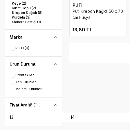
Keçe
(2)
PUTI
Kibrit Çöpü
(2)
Puti Krepon Kağıdı 50 x 70
Krepon Kağıdı
(8)
cm Fuşya
Kurdela
(3)
Makara Lastiği
(1)
Makas
(10)
13,80
TL
Mandal
(3)
Mukavva
(19)
Marka
Origami Kağıdı
(3)
Oynar Göz
(1)
PUTI
(8)
Pom Pom
(3)
Pul
(1)
Renkli Tüy
(2)
Ürün Durumu
Sim
(11)
Sünger Baskı
(1)
Şekilli Strafor Köpük
(1)
Stoktakiler
Şekilgeç
(1)
Yeni Ürünler
Şönil
(1)
İndirimli Ürünler
Fiyat Aralığı
(TL)