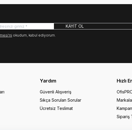
KAYIT OL
mesi'ni
okudum, kabul ediyorum.
Yardım
Hızlı E
arı
Güvenli Alışveriş
OfisPR
Sıkça Sorulan Sorular
Markala
Ücretsiz Teslimat
Kampan
Sipariş 