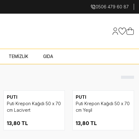
0506 479 60 87
Hesabım
Favoriler
Sepet
TEMİZLİK
GIDA
PUTI
PUTI
Puti Krepon Kağıdı 50 x 70
Puti Krepon Kağıdı 50 x 70
cm Lacivert
cm Yeşil
13,80
TL
13,80
TL