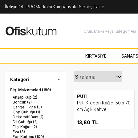
İletişim
OfisPRO
Markalar
Kampanyalar
Sipariş Takip
KIRTASİYE
SANATS
Kategori
Elişi Malzemeleri
(189)
PUTI
Ahşap Küp
(2)
Boncuk
(2)
Puti Krepon Kağıdı 50 x 70
Çangelli İğne
(3)
cm Açık Kahve
Çöp Çubuğu
(1)
Dekoratif Bant
(1)
13,80
TL
Dil Çubuğu
(2)
Elişi Kağıdı
(2)
Eva
(3)
Fon Kartonu
(100)