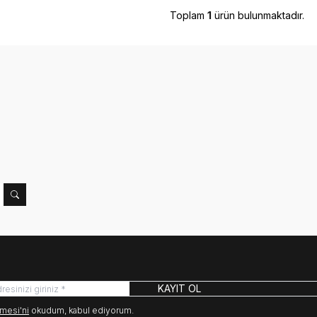
Toplam
1
ürün bulunmaktadır.
KAYIT OL
mesi'ni
okudum, kabul ediyorum.