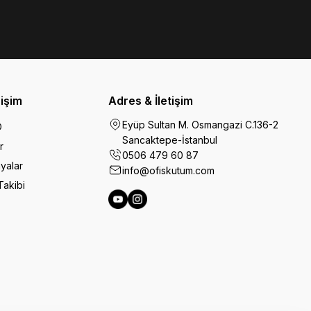
rişim
Adres & İletişim
Eyüp Sultan M. Osmangazi C.136-2
O
Sancaktepe-İstanbul
r
0506 479 60 87
yalar
info@ofiskutum.com
Takibi
Ofiskutum You Tube
Ofiskutum Instagram