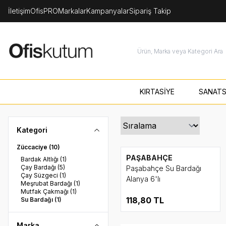
İletişim
OfisPRO
Markalar
Kampanyalar
Sipariş Takip
KIRTASİYE
SANATS
Kategori
Züccaciye
(10)
PAŞABAHÇE
Bardak Altlığı
(1)
Çay Bardağı
(5)
Paşabahçe Su Bardağı
Çay Süzgeci
(1)
Alanya 6'lı
Meşrubat Bardağı
(1)
Mutfak Çakmağı
(1)
118,80
TL
Su Bardağı
(1)
Marka