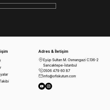
rişim
Adres & İletişim
Eyüp Sultan M. Osmangazi C.136-2
O
Sancaktepe-İstanbul
r
0506 479 60 87
yalar
info@ofiskutum.com
Takibi
Ofiskutum You Tube
Ofiskutum Instagram