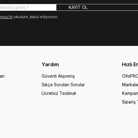
KAYIT OL
mesi'ni
okudum, kabul ediyorum.
Yardım
Hızlı E
arı
Güvenli Alışveriş
OfisPR
Sıkça Sorulan Sorular
Markala
Ücretsiz Teslimat
Kampan
Sipariş 