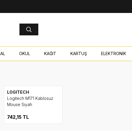
AL
OKUL
KAĞIT
KARTUŞ
ELEKTRONİK
LOGITECH
Logitech M171 Kablosuz
Mouse Siyah
742,15
TL