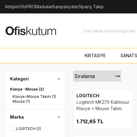
İletişim
OfisPRO
Markalar
Kampanyalar
Sipariş Takip
KIRTASİYE
SANATS
Kategori
Klavye -Mouse
(2)
LOGITECH
Klavye-Mouse Takım
(1)
Mouse
(1)
Logitech MK270 Kablosuz
Klavye + Mouse Takım
Marka
1.712,65
TL
LOGITECH
(2)