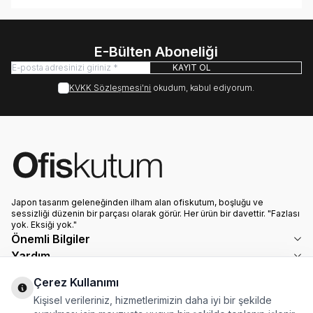
E-Bülten Aboneliği
KAYIT OL
KVKK Sözleşmesi'ni
okudum, kabul ediyorum.
Japon tasarım geleneğinden ilham alan ofiskutum, boşluğu ve
sessizliği düzenin bir parçası olarak görür. Her ürün bir davettir. "Fazlası
yok. Eksiği yok."
Önemli Bilgiler
Yardım
Hızlı Erişim
Çerez Kullanımı
Adres & İletişim
Kişisel verileriniz, hizmetlerimizin daha iyi bir şekilde