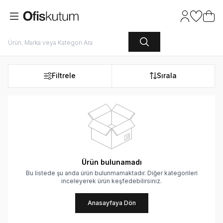
Hesabım
Favoriler
Sepet
Filtrele
Sırala
Ürün bulunamadı
Bu listede şu anda ürün bulunmamaktadır. Diğer kategorileri
inceleyerek ürün keşfedebilirsiniz.
Anasayfaya Dön