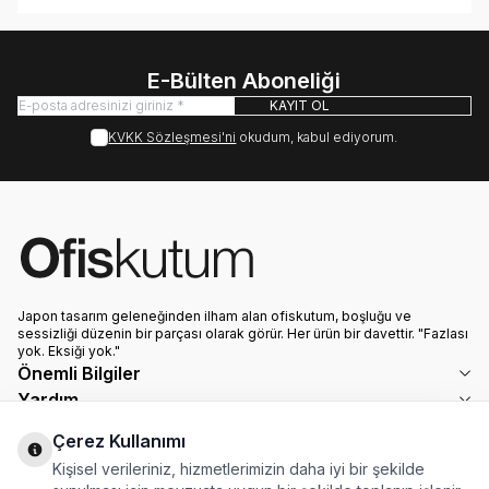
E-Bülten Aboneliği
KAYIT OL
KVKK Sözleşmesi'ni
okudum, kabul ediyorum.
Japon tasarım geleneğinden ilham alan ofiskutum, boşluğu ve
sessizliği düzenin bir parçası olarak görür. Her ürün bir davettir. "Fazlası
yok. Eksiği yok."
Önemli Bilgiler
Yardım
Hızlı Erişim
Çerez Kullanımı
Adres & İletişim
Kişisel verileriniz, hizmetlerimizin daha iyi bir şekilde