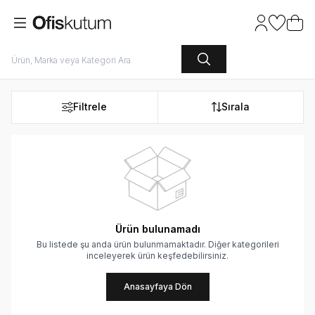
Hesabım
Favoriler
Sepet
Filtrele
Sırala
Ürün bulunamadı
Bu listede şu anda ürün bulunmamaktadır. Diğer kategorileri
inceleyerek ürün keşfedebilirsiniz.
Anasayfaya Dön