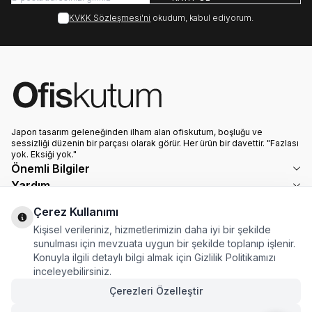
KVKK Sözleşmesi'ni
okudum, kabul ediyorum.
Japon tasarım geleneğinden ilham alan ofiskutum, boşluğu ve
sessizliği düzenin bir parçası olarak görür. Her ürün bir davettir. "Fazlası
yok. Eksiği yok."
Önemli Bilgiler
Yardım
Hızlı Erişim
Çerez Kullanımı
Adres & İletişim
Kişisel verileriniz, hizmetlerimizin daha iyi bir şekilde
Eyüp Sultan M. Osmangazi C.136-2
sunulması için mevzuata uygun bir şekilde toplanıp işlenir.
Konuyla ilgili detaylı bilgi almak için Gizlilik Politikamızı
Sancaktepe-İstanbul
inceleyebilirsiniz.
0506 479 60 87
info@ofiskutum.com
Çerezleri Özelleştir