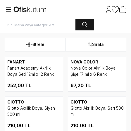
Hesabım
Favoriler
Sepet
Filtrele
Sırala
FANART
NOVA COLOR
Fanart Academy Akrilik
Nova Color Akrilik Boya
Boya Seti 12ml x 12 Renk
Şişe 17 ml x 6 Renk
252,00
TL
67,20
TL
GIOTTO
GIOTTO
Giotto Akrilik Boya, Siyah
Giotto Akrilik Boya, Sarı 500
500 ml
ml
210,00
TL
210,00
TL