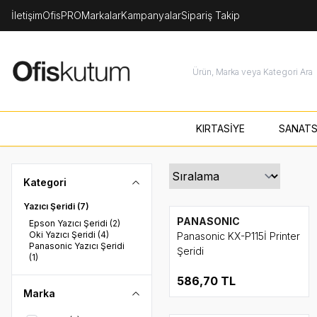
İletişim
OfisPRO
Markalar
Kampanyalar
Sipariş Takip
KIRTASİYE
SANATS
Kategori
Yazıcı Şeridi
(7)
PANASONIC
Epson Yazıcı Şeridi
(2)
Oki Yazıcı Şeridi
(4)
Panasonic KX-P115İ Printer
Panasonic Yazıcı Şeridi
Şeridi
(1)
586,70
TL
Marka