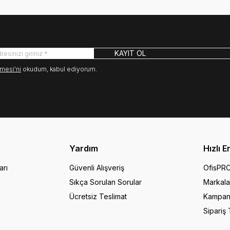
KAYIT OL
mesi'ni
okudum, kabul ediyorum.
Yardım
Hızlı E
arı
Güvenli Alışveriş
OfisPR
Sıkça Sorulan Sorular
Markala
Ücretsiz Teslimat
Kampan
Sipariş 