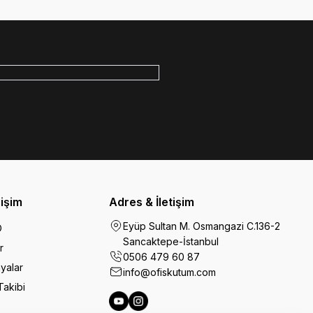
rişim
Adres & İletişim
Eyüp Sultan M. Osmangazi C.136-2
O
Sancaktepe-İstanbul
r
0506 479 60 87
yalar
info@ofiskutum.com
Takibi
Ofiskutum You Tube
Ofiskutum Instagram