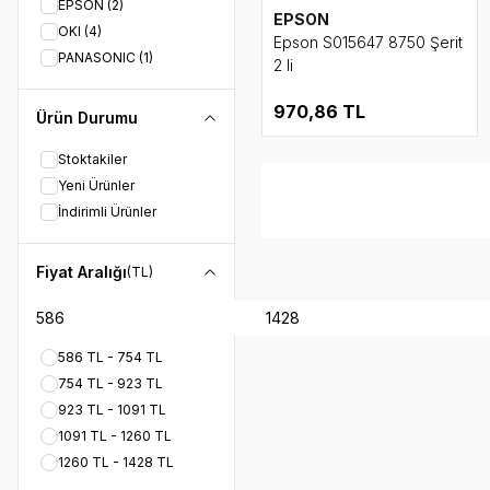
EPSON
(2)
EPSON
OKI
(4)
Epson S015647 8750 Şerit
PANASONIC
(1)
2 li
970,86
TL
Ürün Durumu
Stoktakiler
Yeni Ürünler
İndirimli Ürünler
Fiyat Aralığı
(TL)
586 TL - 754 TL
754 TL - 923 TL
923 TL - 1091 TL
1091 TL - 1260 TL
1260 TL - 1428 TL