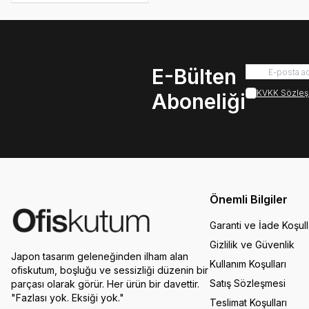
E-Bülten
KVKK Sözleş
Aboneliği
Önemli Bilgiler
Garanti ve İade Koşull
Gizlilik ve Güvenlik
Japon tasarım geleneğinden ilham alan
Kullanım Koşulları
ofiskutum, boşluğu ve sessizliği düzenin bir
Satış Sözleşmesi
parçası olarak görür. Her ürün bir davettir.
"Fazlası yok. Eksiği yok."
Teslimat Koşulları