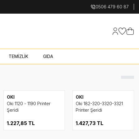
0506 479 60 87
Hesabım
Favoriler
Sepet
TEMİZLİK
GIDA
OKI
OKI
Oki 1120 - 1190 Printer
Oki 182-320-3320-3321
Şeridi
Printer Şeridi
1.227,85
TL
1.427,73
TL