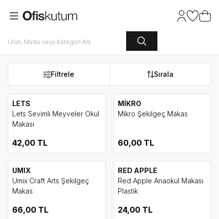
Hesabım
Favoriler
Sepet
Filtrele
Sırala
LETS
MİKRO
Lets Sevimli Meyveler Okul
Mikro Şekilgeç Makas
Makası
42,00
TL
60,00
TL
UMIX
RED APPLE
Umix Craft Arts Şekilgeç
Red Apple Anaokul Makası
Makas
Plastik
66,00
TL
24,00
TL