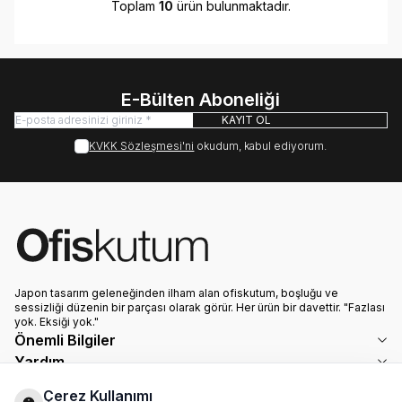
Toplam
10
ürün bulunmaktadır.
E-Bülten Aboneliği
KAYIT OL
KVKK Sözleşmesi'ni
okudum, kabul ediyorum.
Japon tasarım geleneğinden ilham alan ofiskutum, boşluğu ve
sessizliği düzenin bir parçası olarak görür. Her ürün bir davettir. "Fazlası
yok. Eksiği yok."
Önemli Bilgiler
Yardım
Hızlı Erişim
Çerez Kullanımı