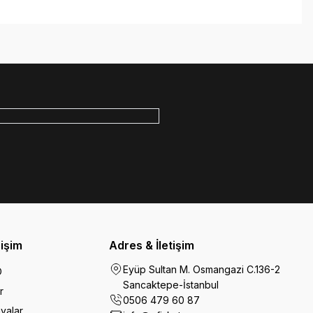
rişim
Adres & İletişim
Eyüp Sultan M. Osmangazi C.136-2
O
Sancaktepe-İstanbul
r
0506 479 60 87
yalar