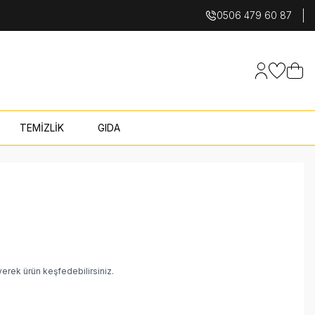
0506 479 60 87
Hesabım
Favoriler
Sepet
TEMİZLİK
GIDA
yerek ürün keşfedebilirsiniz.