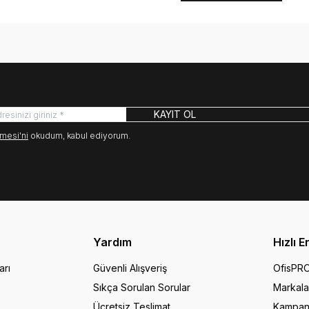
KAYIT OL
mesi'ni
okudum, kabul ediyorum.
Yardım
Hızlı E
arı
Güvenli Alışveriş
OfisPR
Sıkça Sorulan Sorular
Markala
Ücretsiz Teslimat
Kampan