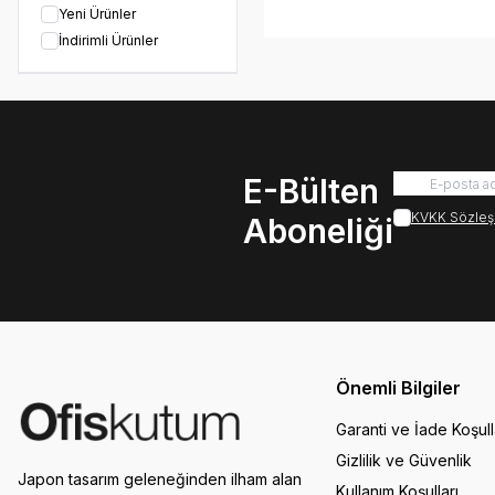
Yeni Ürünler
İndirimli Ürünler
E-Bülten
KVKK Sözleş
Aboneliği
Önemli Bilgiler
Garanti ve İade Koşull
Gizlilik ve Güvenlik
Japon tasarım geleneğinden ilham alan
Kullanım Koşulları