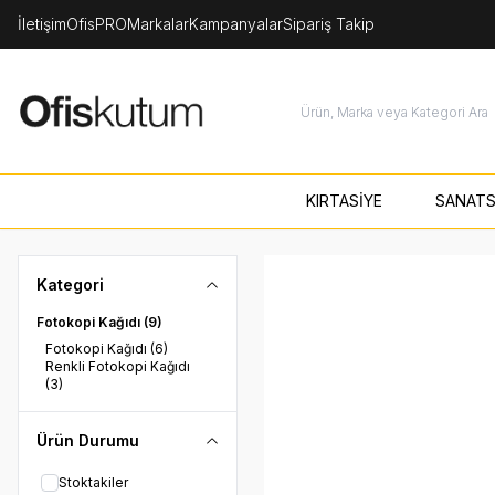
İletişim
OfisPRO
Markalar
Kampanyalar
Sipariş Takip
KIRTASİYE
SANATS
Kategori
Fotokopi Kağıdı
(9)
Fotokopi Kağıdı
(6)
Renkli Fotokopi Kağıdı
(3)
Ürün Durumu
Stoktakiler