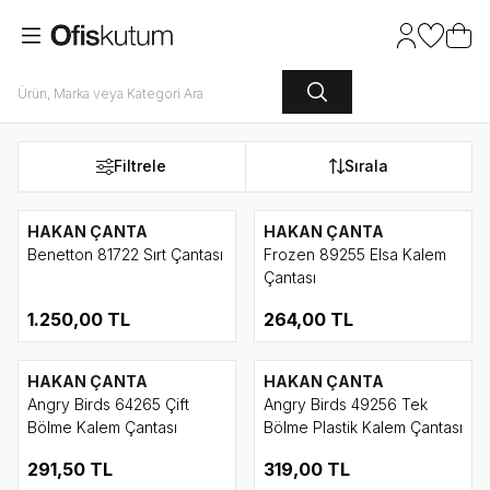
Hesabım
Favoriler
Sepet
Filtrele
Sırala
HAKAN ÇANTA
HAKAN ÇANTA
Benetton 81722 Sırt Çantası
Frozen 89255 Elsa Kalem
Çantası
1.250,00
TL
264,00
TL
HAKAN ÇANTA
HAKAN ÇANTA
Angry Birds 64265 Çift
Angry Birds 49256 Tek
Bölme Kalem Çantası
Bölme Plastik Kalem Çantası
291,50
TL
319,00
TL