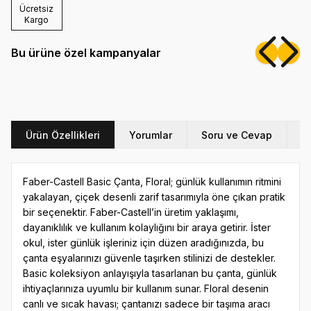
Ücretsiz
Kargo
Bu ürüne özel kampanyalar
Sırt Çantası
kategorisinden 1 ürün alana,
Kalem Çantası
kategorisindeki ürünler %15 indirimli.
Ürün Özellikleri
Yorumlar
Soru ve Cevap
Ö
Faber-Castell Basic Çanta, Floral; günlük kullanımın ritmini
yakalayan, çiçek desenli zarif tasarımıyla öne çıkan pratik
bir seçenektir. Faber-Castell’in üretim yaklaşımı,
dayanıklılık ve kullanım kolaylığını bir araya getirir. İster
okul, ister günlük işleriniz için düzen aradığınızda, bu
çanta eşyalarınızı güvenle taşırken stilinizi de destekler.
Basic koleksiyon anlayışıyla tasarlanan bu çanta, günlük
ihtiyaçlarınıza uyumlu bir kullanım sunar. Floral desenin
canlı ve sıcak havası; çantanızı sadece bir taşıma aracı