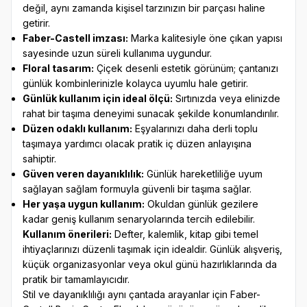
değil, aynı zamanda kişisel tarzınızın bir parçası haline
getirir.
Faber-Castell imzası:
Marka kalitesiyle öne çıkan yapısı
sayesinde uzun süreli kullanıma uygundur.
Floral tasarım:
Çiçek desenli estetik görünüm; çantanızı
günlük kombinlerinizle kolayca uyumlu hale getirir.
Günlük kullanım için ideal ölçü:
Sırtınızda veya elinizde
rahat bir taşıma deneyimi sunacak şekilde konumlandırılır.
Düzen odaklı kullanım:
Eşyalarınızı daha derli toplu
taşımaya yardımcı olacak pratik iç düzen anlayışına
sahiptir.
Güven veren dayanıklılık:
Günlük hareketliliğe uyum
sağlayan sağlam formuyla güvenli bir taşıma sağlar.
Her yaşa uygun kullanım:
Okuldan günlük gezilere
kadar geniş kullanım senaryolarında tercih edilebilir.
Kullanım önerileri:
Defter, kalemlik, kitap gibi temel
ihtiyaçlarınızı düzenli taşımak için idealdir. Günlük alışveriş,
küçük organizasyonlar veya okul günü hazırlıklarında da
pratik bir tamamlayıcıdır.
Stil ve dayanıklılığı aynı çantada arayanlar için Faber-