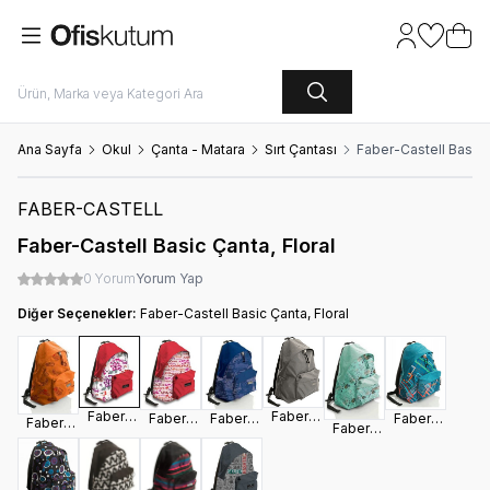
Hesabım
Favoriler
Sepet
Ana Sayfa
Okul
Çanta - Matara
Sırt Çantası
Faber-Castell Basic Ç
FABER-CASTELL
Faber-Castell Basic Çanta, Floral
0 Yorum
Yorum Yap
Diğer Seçenekler:
Faber-Castell Basic Çanta, Floral
Faber-
Faber-
Faber-
Faber-
Faber-
Faber-
Faber-
Castell
Castell
Castell
Castell
Castell
Castell
Castell
Basic
Basic
Basic
Basic
Basic
Basic
Basic
Çanta,
Çanta,
Çanta,
Çanta,
Çanta,
Çanta,
Çanta,
Mono Gri
Floral
Handwriting
Style
Marin