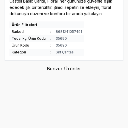
Castell Basic Çanta, Floral; her gününüze güvenle eşlik
edecek şık bir tercihtir. Şimdi sepetinize ekleyin, floral
dokunuşla düzeni ve konforu bir arada yakalayın.
Ürün Filtreleri
Barkod
:
8681241057491
Tedarikçi Ürün Kodu
:
35690
Ürün Kodu
:
35690
Kategori
:
Sırt Çantası
Benzer Ürünler
FABER-CASTELL
FABER-CASTELL
Faber-Castell Urban Sırt
Faber-Castell Knights Sırt
Çantası, Bej & Pembe
Çantası, Lacivert
1.300,00
TL
1.350,00
TL