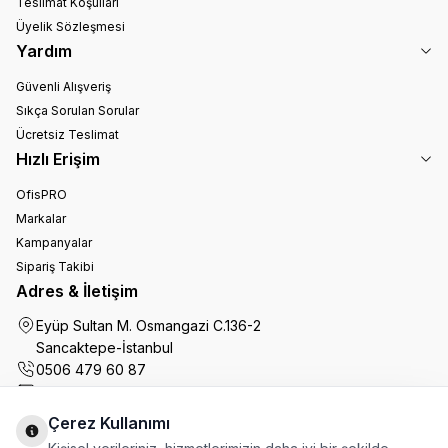
Teslimat Koşulları
Üyelik Sözleşmesi
Yardım
Güvenli Alışveriş
Sıkça Sorulan Sorular
Ücretsiz Teslimat
Hızlı Erişim
OfisPRO
Markalar
Kampanyalar
Sipariş Takibi
Adres & İletişim
Eyüp Sultan M. Osmangazi C.136-2
Sancaktepe-İstanbul
0506 479 60 87
info@ofiskutum.com
Çerez Kullanımı
Ofiskutum You Tube
Ofiskutum Instagram