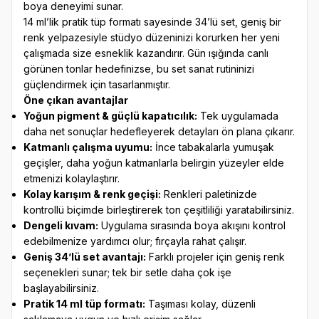
boya deneyimi sunar.
14 ml’lik pratik tüp formatı sayesinde 34’lü set, geniş bir
renk yelpazesiyle stüdyo düzeninizi korurken her yeni
çalışmada size esneklik kazandırır. Gün ışığında canlı
görünen tonlar hedefinizse, bu set sanat rutininizi
güçlendirmek için tasarlanmıştır.
Öne çıkan avantajlar
Yoğun pigment & güçlü kapatıcılık:
Tek uygulamada
daha net sonuçlar hedefleyerek detayları ön plana çıkarır.
Katmanlı çalışma uyumu:
İnce tabakalarla yumuşak
geçişler, daha yoğun katmanlarla belirgin yüzeyler elde
etmenizi kolaylaştırır.
Kolay karışım & renk geçişi:
Renkleri paletinizde
kontrollü biçimde birleştirerek ton çeşitliliği yaratabilirsiniz.
Dengeli kıvam:
Uygulama sırasında boya akışını kontrol
edebilmenize yardımcı olur; fırçayla rahat çalışır.
Geniş 34’lü set avantajı:
Farklı projeler için geniş renk
seçenekleri sunar; tek bir setle daha çok işe
başlayabilirsiniz.
Pratik 14 ml tüp formatı:
Taşıması kolay, düzenli