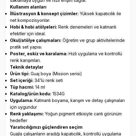
saklamaya uygun ve hızlı erişim sağlar.
Kullanım alanları
İllüstrasyon & konsept çizimler:
Yüksek kapatıcılık ile
net kompozisyonlar.
Hobi & hobi atölyeleri:
Renk denemeleri ve katmanlı
efektler için ideal.
Okul/atölye çalışmaları:
Öğretim ve grup aktivitelerinde
pratik set yapısı.
Poster, eskiz ve karalama:
Hızlı uygulama ve kontrollü
renk karışımları.
Teknik detaylar
Ürün tipi:
Guaj boya (Mission serisi)
Set içeriği:
34’lü renk seti
Tüp hacmi:
14 ml
Katalog/ürün kodu:
1534G
Uygulama:
Katmanlı boyama, karışım ve detay çalışmaları
için uygundur
Renk yaklaşımı:
Yoğun pigment etkisiyle canlı görünüm
hedefler
Yaratıcılığınızı güçlendiren seçim
Guajla çalışanların aradığı kapatıcılık, kontrollü uygulama