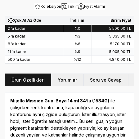
Koleksiyon
Teklif
Fiyat Alarmı
Çok Al Az Öde
İndirim
Birim Fiyat
2 'a kadar
%0
5.500,00
TL
5 'a kadar
%3
5.335,00
TL
8 'a kadar
%6
5.170,00
TL
11 'a kadar
%9
5.005,00
TL
500 'a kadar
%12
4.840,00
TL
Ürün Özellikleri
Yorumlar
Soru ve Cevap
Ö
Mijello Mission Guaj Boya 14 ml 34’lü (1534G)
ile
çalışırken renk kontrolünü, kapatıcılığı ve uygulama
konforunu aynı çizgide buluşturun. İster illüstrasyon, ister
hobi, ister öğretim amaçlı üretim… Bu seri, guajın yoğun
pigment karakterini destekleyen yapısıyla; kolay karışan,
düzenli yayılan ve katmanlar halinde çalışmaya uygun bir