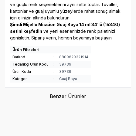
ve güçlü renk seçeneklerini aynı sette toplar. Tuvaller,
kartonlar ve guaj uyumlu yüzeylerde rahat sonuç almak
için elinizin altında bulundurun.
Şimdi Mijello Mission Guaj Boya 14 ml 34’lü (1534G)
setini keşfedin
ve yeni eserlerinizde renk paletinizi
genişletin. Sipariş verin, hemen boyamaya başlayın.
Ürün Filtreleri
Barkod
:
8809629321914
Tedarikçi Ürün Kodu
:
39739
Ürün Kodu
:
39739
Kategori
:
Guaj Boya
Benzer Ürünler
ADEL
ADEL
Adeland Şişe Guaj Boya, 6
Adeland Şişe Guaj Boya, 12
Renk
Renk
77,00
TL
143,00
TL