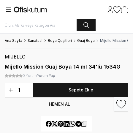
Hesabım
Favoriler
Sepet
Ana Sayfa
Sanatsal
Boya Çeşitleri
Guaj Boya
Mijello Mission Gu
MIJELLO
Mijello Mission Guaj Boya 14 ml 34'lü 1534G
0 Yorum
Yorum Yap
Sepete Ekle
HEMEN AL
Favori