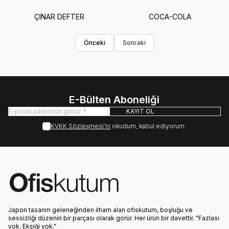
ÇINAR DEFTER
COCA-COLA
Önceki
Sonraki
E-Bülten Aboneliği
KAYIT OL
KVKK Sözleşmesi'ni
okudum, kabul ediyorum.
Japon tasarım geleneğinden ilham alan ofiskutum, boşluğu ve
sessizliği düzenin bir parçası olarak görür. Her ürün bir davettir. "Fazlası
yok. Eksiği yok."