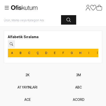
Hesabım
Favoriler
Sepet
Alfabetik Sıralama
A
B
C
Ç
D
E
F
G
H
I
İ
2K
3M
A1 YAYINLARI
ABC
ACE
ACORD