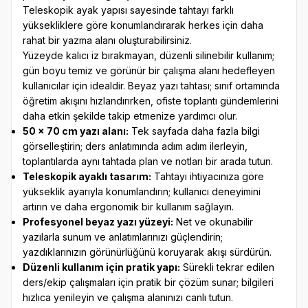
Teleskopik ayak yapısı sayesinde tahtayı farklı
yüksekliklere göre konumlandırarak herkes için daha
rahat bir yazma alanı oluşturabilirsiniz.
Yüzeyde kalıcı iz bırakmayan, düzenli silinebilir kullanım;
gün boyu temiz ve görünür bir çalışma alanı hedefleyen
kullanıcılar için idealdir. Beyaz yazı tahtası; sınıf ortamında
öğretim akışını hızlandırırken, ofiste toplantı gündemlerini
daha etkin şekilde takip etmenize yardımcı olur.
50 x 70 cm yazı alanı:
Tek sayfada daha fazla bilgi
görselleştirin; ders anlatımında adım adım ilerleyin,
toplantılarda aynı tahtada plan ve notları bir arada tutun.
Teleskopik ayaklı tasarım:
Tahtayı ihtiyacınıza göre
yükseklik ayarıyla konumlandırın; kullanıcı deneyimini
artırın ve daha ergonomik bir kullanım sağlayın.
Profesyonel beyaz yazı yüzeyi:
Net ve okunabilir
yazılarla sunum ve anlatımlarınızı güçlendirin;
yazdıklarınızın görünürlüğünü koruyarak akışı sürdürün.
Düzenli kullanım için pratik yapı:
Sürekli tekrar edilen
ders/ekip çalışmaları için pratik bir çözüm sunar; bilgileri
hızlıca yenileyin ve çalışma alanınızı canlı tutun.