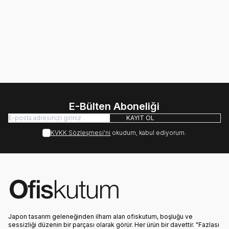
Akyazı Beyaz Yazı Tahtası,
Akyazı Beyaz Yazı Tahtası,
Teleskopik Ayaklı, 60 x 85
Teleskopik Ayaklı, 65 x 100
cm
cm
2.334,00
TL
2.622,00
TL
E-Bülten Aboneliği
KAYIT OL
KVKK Sözleşmesi'ni
okudum, kabul ediyorum.
Japon tasarım geleneğinden ilham alan ofiskutum, boşluğu ve
sessizliği düzenin bir parçası olarak görür. Her ürün bir davettir. "Fazlası