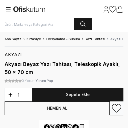
Hesabım
Favoriler
Sepet
Ana Sayfa
Kırtasiye
Dosyalama - Sunum
Yazı Tahtası
Akyazı Bey
AKYAZI
Akyazı Beyaz Yazı Tahtası, Teleskopik Ayaklı,
50 x 70 cm
0 Yorum
Yorum Yap
Sepete Ekle
HEMEN AL
Favori