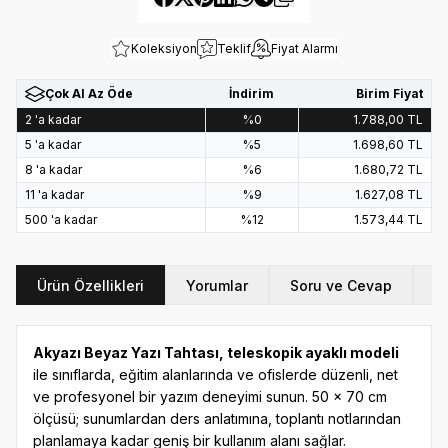
Koleksiyon
Teklif
Fiyat Alarmı
Çok Al Az Öde
İndirim
Birim Fiyat
2 'a kadar
%0
1.788,00
TL
5 'a kadar
%5
1.698,60
TL
8 'a kadar
%6
1.680,72
TL
11 'a kadar
%9
1.627,08
TL
500 'a kadar
%12
1.573,44
TL
Ürün Özellikleri
Yorumlar
Soru ve Cevap
Ö
Akyazı Beyaz Yazı Tahtası, teleskopik ayaklı modeli
ile sınıflarda, eğitim alanlarında ve ofislerde düzenli, net
ve profesyonel bir yazım deneyimi sunun. 50 x 70 cm
ölçüsü; sunumlardan ders anlatımına, toplantı notlarından
planlamaya kadar geniş bir kullanım alanı sağlar.