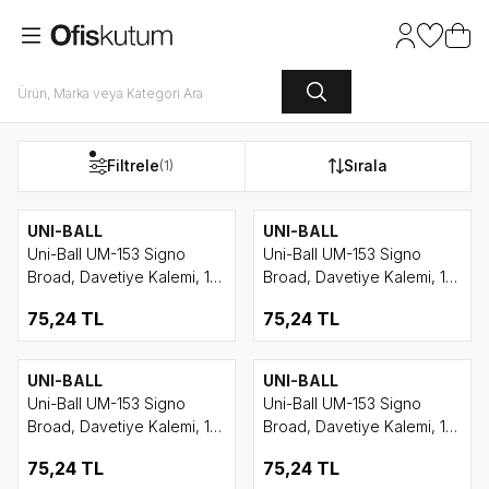
Hesabım
Favoriler
Sepet
Filtrele
Sırala
(1)
UNI-BALL
UNI-BALL
Uni-Ball UM-153 Signo
Uni-Ball UM-153 Signo
Broad, Davetiye Kalemi, 1
Broad, Davetiye Kalemi, 1
mm, Beyaz
mm, Bronz
75,24
TL
75,24
TL
UNI-BALL
UNI-BALL
Uni-Ball UM-153 Signo
Uni-Ball UM-153 Signo
Broad, Davetiye Kalemi, 1
Broad, Davetiye Kalemi, 1
mm, Altın
mm, Gümüş
75,24
TL
75,24
TL