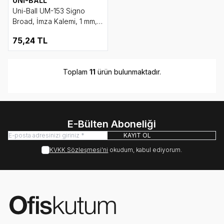
UNI-BALL
Uni-Ball UM-153 Signo
Broad, İmza Kalemi, 1 mm,
Siyah
75,24
TL
Toplam
11
ürün bulunmaktadır.
E-Bülten Aboneliği
KAYIT OL
KVKK Sözleşmesi'ni
okudum, kabul ediyorum.